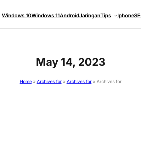
Windows 10
Windows 11
Android
Jaringan
Tips
Iphone
SE
May 14, 2023
Home
»
Archives for
»
Archives for
»
Archives for