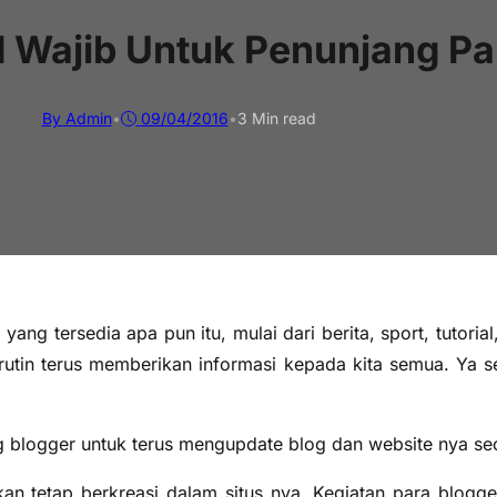
d Wajib Untuk Penunjang Pa
By Admin
•
09/04/2016
•
3 Min read
ang tersedia apa pun itu, mulai dari berita, sport, tutoria
 rutin terus memberikan informasi kepada kita semua. Ya 
g blogger untuk terus mengupdate blog dan website nya sec
n tetap berkreasi dalam situs nya. Kegiatan para blogger