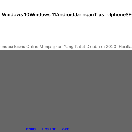
Windows 10
Windows 11
Android
Jaringan
Tips
Iphone
SE
ndasi Bisnis Online Menjanjikan Yang Patut Dicoba di 2023, Hasilk
Bisnis
Tips Trik
Web