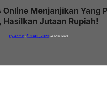
 Online Menjanjikan Yang P
 Hasilkan Jutaan Rupiah!
By Admin
•
13/03/2023
•
4 Min read