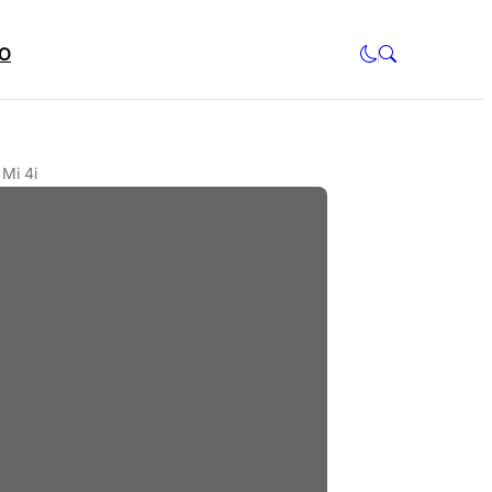
O
Mi 4i