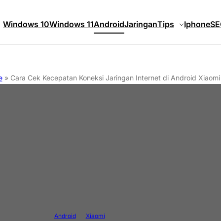
Windows 10
Windows 11
Android
Jaringan
Tips
Iphone
SE
e
»
Cara Cek Kecepatan Koneksi Jaringan Internet di Android Xiaomi 
Android
Xiaomi