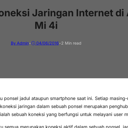
neksi Jaringan Internet di
Mi 4i
By Admin
•
04/06/2016
•
2 Min read
 itu ponsel jadul ataupun smartphone saat ini. Setiap masi
na koneksi jaringan dalam sebuah ponsel merupakan penghub
t ialah sebuah koneksi yang berfungsi untuk melayani user 
u semua merupakan koneksi aktif dalam sebuah ponsel, jadi 