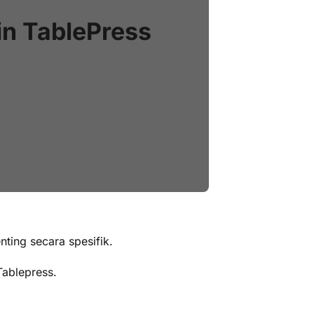
in TablePress
ing secara spesifik.
Tablepress.