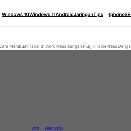
Windows 10
Windows 11
Android
Jaringan
Tips
Iphone
SE
Cara Membuat Tabel di WordPress dengan Plugin TablePress Deng
Web
Wordpress