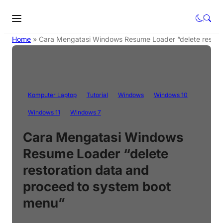
Home
»
Cara Mengatasi Windows Resume Loader “delete restora
Komputer Laptop
Tutorial
Windows
Windows 10
Windows 11
Windows 7
Cara Mengatasi Windows
Resume Loader “delete
restoration data and
proceed to system boot
menu”