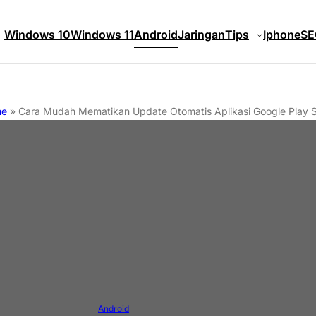
Windows 10
Windows 11
Android
Jaringan
Tips
Iphone
SE
me
»
Cara Mudah Mematikan Update Otomatis Aplikasi Google Play S
Android