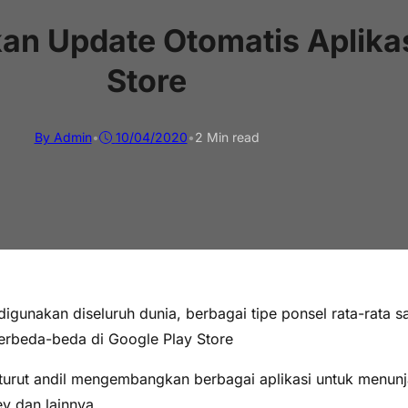
n Update Otomatis Aplikas
Store
By Admin
•
10/04/2020
•
2 Min read
igunakan diseluruh dunia, berbagai tipe ponsel rata-rata s
berbeda-beda di Google Play Store
turut andil mengembangkan berbagai aplikasi untuk menunj
ey dan lainnya.