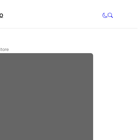
O
tore