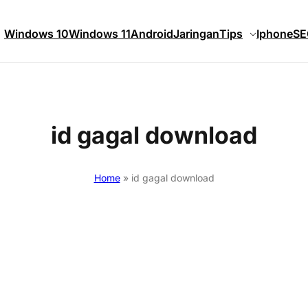
Windows 10
Windows 11
Android
Jaringan
Tips
Iphone
SE
id gagal download
Home
»
id gagal download