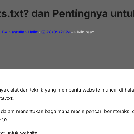
ts.txt? dan Pentingnya unt
By Nasrullah Halim
•
28/09/2024
•
4 Min read
yak alat dan teknik yang membantu website muncul di hala
ts.txt
.
al dalam menentukan bagaimana mesin pencari berinteraksi 
SEO?
xt untuk website.