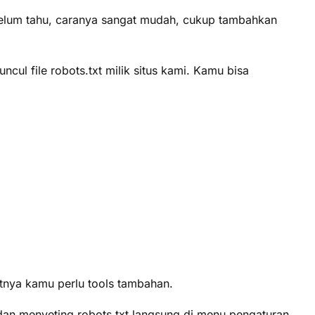
elum tahu, caranya sangat mudah, cukup tambahkan
cul file robots.txt milik situs kami. Kamu bisa
itnya kamu perlu tools tambahan.
dan menyeting robots.txt langsung di menu pengaturan