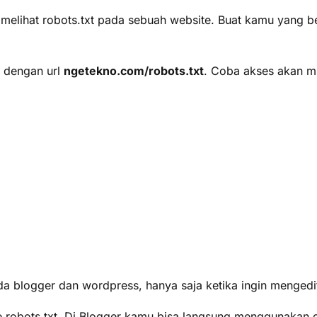
elihat robots.txt pada sebuah website. Buat kamu yang b
t dengan url
ngetekno.com/robots.txt
. Coba akses akan mun
.
ada blogger dan wordpress, hanya saja ketika ingin menged
le robots.txt. Di Blogger kamu bisa langsung menggunakan 