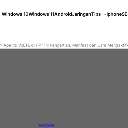
Windows 10
Windows 11
Android
Jaringan
Tips
Iphone
SE
»
Apa Itu VoLTE di HP? Ini Pengertian, Manfaat dan Cara Mengakti
Teknologi