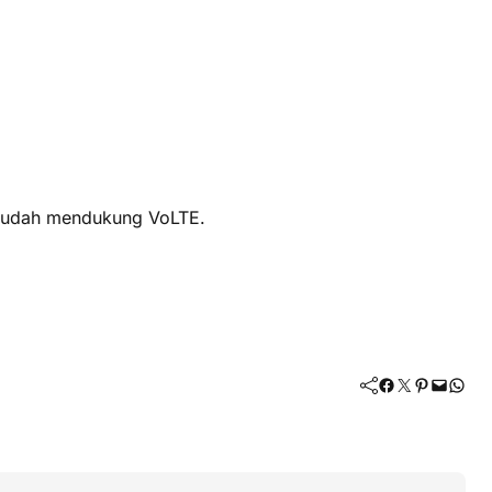
 sudah mendukung VoLTE.
Facebook
Twitter
Pinterest
Mail
WhatsApp