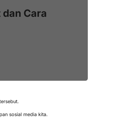
t dan Cara
tersebut.
an sosial media kita.