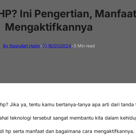
 HP? Ini Pengertian, Manfaa
Mengaktifkannya
By Nasrullah Halim
•
16/01/2024
•
3 Min read
p? Jika ya, tentu kamu bertanya-tanya apa arti dari tanda 
hal teknologi tersebut sangat membantu kita dalam kehidup
E di hp serta manfaat dan bagaimana cara mengaktifkannya.