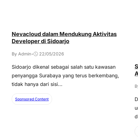
Nevacloud dalam Mendukung Aktivitas
Developer di Sidoarjo
By Admin
•
22/05/2026
S
Sidoarjo dikenal sebagai salah satu kawasan
A
penyangga Surabaya yang terus berkembang,
tidak hanya dari sisi...
B
D
Sponsored Content
u
d