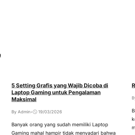
h
5 Setting Grafis yang Wajib Dicoba di
R
Laptop Gaming untuk Pengalaman
B
Maksimal
B
By Admin
•
19/03/2026
k
Banyak orang yang sudah memiliki Laptop
m
Gaming mahal hampir tidak menyadari bahwa