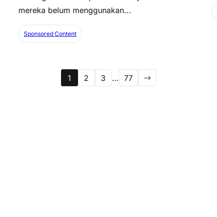
mereka belum menggunakan...
Sponsored Content
1
2
3
…
77