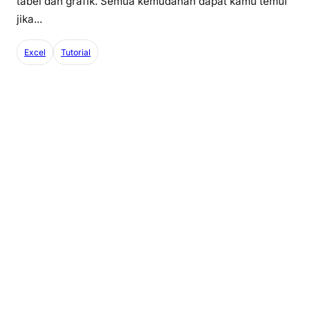
tabel dan grafik. Semua kemudahan dapat kamu temui
jika...
Excel
Tutorial