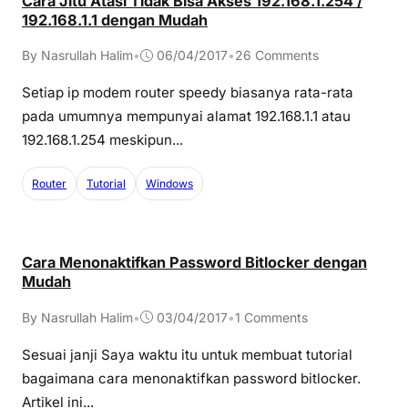
Cara Jitu Atasi Tidak Bisa Akses 192.168.1.254 /
192.168.1.1 dengan Mudah
By Nasrullah Halim
•
06/04/2017
•
26 Comments
Setiap ip modem router speedy biasanya rata-rata
pada umumnya mempunyai alamat 192.168.1.1 atau
192.168.1.254 meskipun...
Router
Tutorial
Windows
Cara Menonaktifkan Password Bitlocker dengan
Mudah
By Nasrullah Halim
•
03/04/2017
•
1 Comments
Sesuai janji Saya waktu itu untuk membuat tutorial
bagaimana cara menonaktifkan password bitlocker.
Artikel ini...