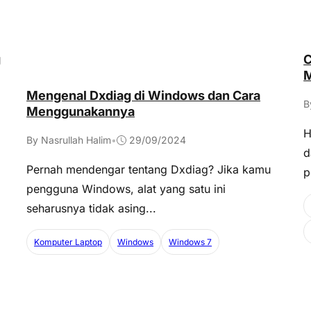
g
C
M
Mengenal Dxdiag di Windows dan Cara
B
Menggunakannya
H
By Nasrullah Halim
•
29/09/2024
d
Pernah mendengar tentang Dxdiag? Jika kamu
p
pengguna Windows, alat yang satu ini
seharusnya tidak asing...
Komputer Laptop
Windows
Windows 7