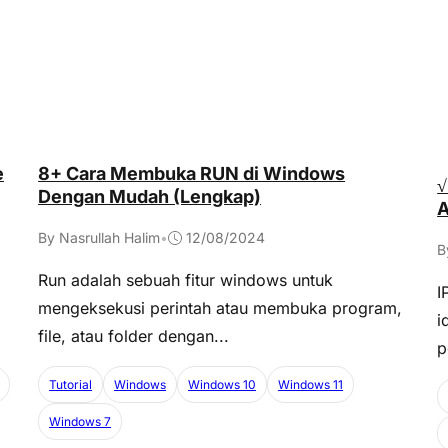
e
8+ Cara Membuka RUN di Windows
√
Dengan Mudah (Lengkap)
A
By Nasrullah Halim
•
12/08/2024
B
Run adalah sebuah fitur windows untuk
I
mengeksekusi perintah atau membuka program,
i
file, atau folder dengan...
p
Tutorial
Windows
Windows 10
Windows 11
Windows 7