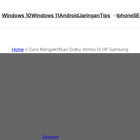
Windows 10
Windows 11
Android
Jaringan
Tips
Iphone
SE
Home
»
Cara Mengaktifkan Dolby Atmos Di HP Samsung
Samsung