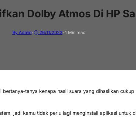
ifkan Dolby Atmos Di HP S
By Admin
•
26/11/2023
•
1 Min read
ertanya-tanya kenapa hasil suara yang dihasilkan cukup bag
m, jadi kamu tidak perlu lagi menginstall aplikasi untuk 