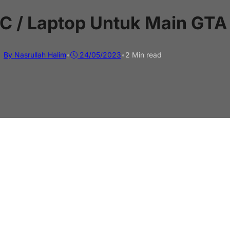
PC / Laptop Untuk Main GTA
By Nasrullah Halim
•
24/05/2023
•
2 Min read