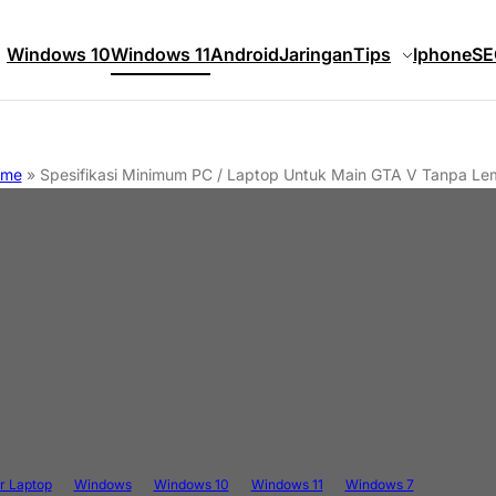
Windows 10
Windows 11
Android
Jaringan
Tips
Iphone
SE
ome
»
Spesifikasi Minimum PC / Laptop Untuk Main GTA V Tanpa Le
r Laptop
Windows
Windows 10
Windows 11
Windows 7