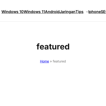
Windows 10
Windows 11
Android
Jaringan
Tips
Iphone
SE
featured
Home
»
featured