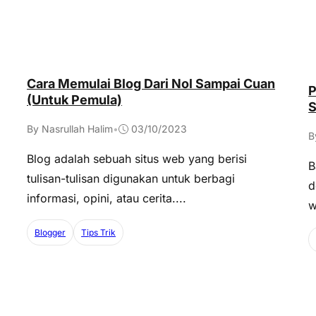
Cara Memulai Blog Dari Nol Sampai Cuan
P
(Untuk Pemula)
S
By Nasrullah Halim
•
03/10/2023
B
Blog adalah sebuah situs web yang berisi
B
tulisan-tulisan digunakan untuk berbagi
d
informasi, opini, atau cerita....
w
Blogger
Tips Trik