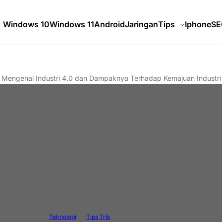
Windows 10
Windows 11
Android
Jaringan
Tips
Iphone
SE
»
Mengenal Industri 4.0 dan Dampaknya Terhadap Kemajuan Industri 
Teknologi
Tips Trik