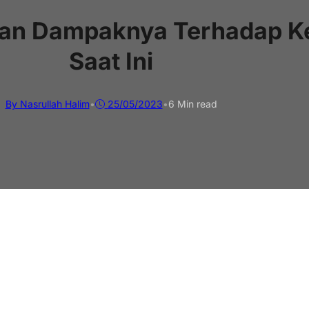
dan Dampaknya Terhadap Ke
Saat Ini
By Nasrullah Halim
•
25/05/2023
•
6 Min read