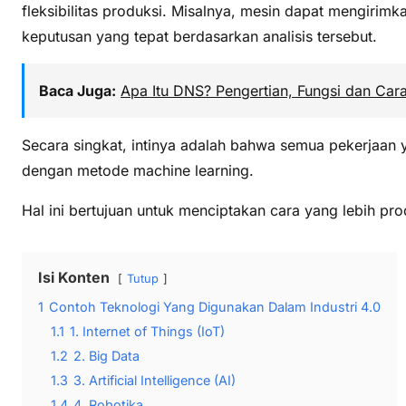
fleksibilitas produksi. Misalnya, mesin dapat mengirim
keputusan yang tepat berdasarkan analisis tersebut.
Baca Juga:
Apa Itu DNS? Pengertian, Fungsi dan Car
Secara singkat, intinya adalah bahwa semua pekerjaan ya
dengan metode machine learning.
Hal ini bertujuan untuk menciptakan cara yang lebih p
Isi Konten
Tutup
1
Contoh Teknologi Yang Digunakan Dalam Industri 4.0
1.1
1. Internet of Things (IoT)
1.2
2. Big Data
1.3
3. Artificial Intelligence (AI)
1.4
4. Robotika